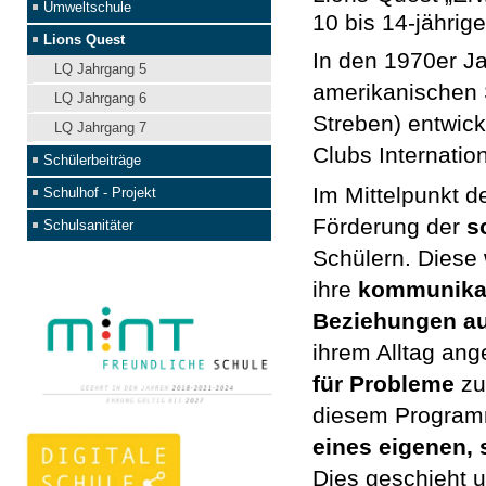
Umweltschule
10 bis 14-jähri
Lions Quest
In den 1970er J
LQ Jahrgang 5
amerikanischen S
LQ Jahrgang 6
Streben) entwick
LQ Jahrgang 7
Clubs Internatio
Schülerbeiträge
Im Mittelpunkt d
Schulhof - Projekt
Förderung der
s
Schulsanitäter
Schülern. Diese 
ihre
kommunikat
Beziehungen a
ihrem Alltag an
für Probleme
zu 
diesem Progra
eines eigenen,
Dies geschieht 