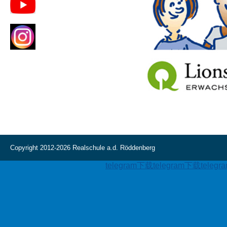
Copyright 2012-2026 Realschule a.d. Röddenberg
telegram下载
telegram下载
teleg