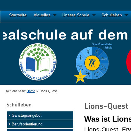
Startseite
Aktuelles
Unsere Schule
Schulleben
Aktuelle Seite:
Home
Lions Quest
Lions-Quest
Schulleben
Ganztagsangebot
Was ist Lio
Berufsorientierung
Lions-Quest „Er