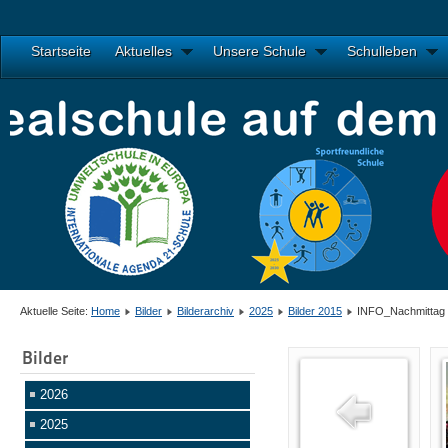
Startseite
Aktuelles
Unsere Schule
Schulleben
Aktuelle Seite:
Home
Bilder
Bilderarchiv
2025
Bilder 2015
INFO_Nachmittag
Bilder
2026
2025